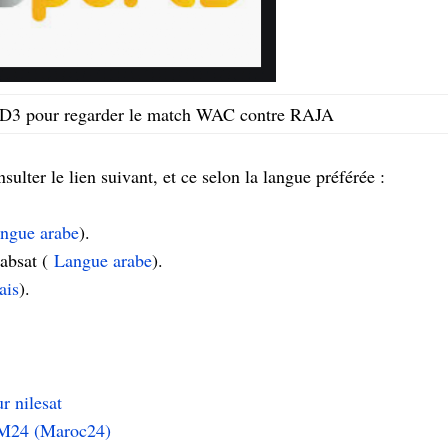
3 pour regarder le match WAC contre RAJA
sulter le lien suivant, et ce selon la langue préférée :
ngue arabe
).
absat (
Langue arabe
).
ais
).
r nilesat
 M24 (Maroc24)