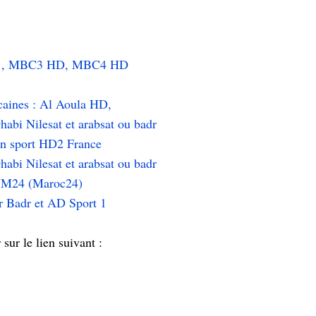
D, , MBC3 HD, MBC4 HD
caines : Al Aoula HD,
bi Nilesat et arabsat ou badr
in sport HD2 France
bi Nilesat et arabsat ou badr
e M24 (Maroc24)
r Badr et AD Sport 1
ur le lien suivant :