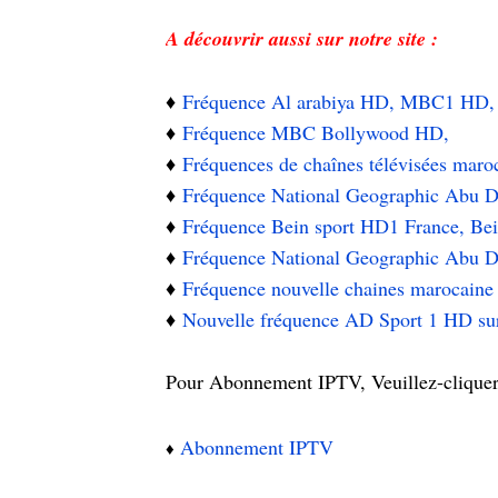
A découvrir aussi sur notre site :
♦️
Fréquence Al arabiya HD, MBC1 H
♦️
Fréquence MBC Bollywood HD,
♦️
Fréquences de chaînes télévisées maro
♦️
Fréquence National Geographic Abu Dha
♦️
Fréquence Bein sport HD1 France, Be
♦️
Fréquence National Geographic Abu Dha
♦️
Fréquence nouvelle chaines marocain
♦️
Nouvelle fréquence AD Sport 1 HD su
Pour Abonnement IPTV, Veuillez-cliquer s
Abonnement IPTV
♦️