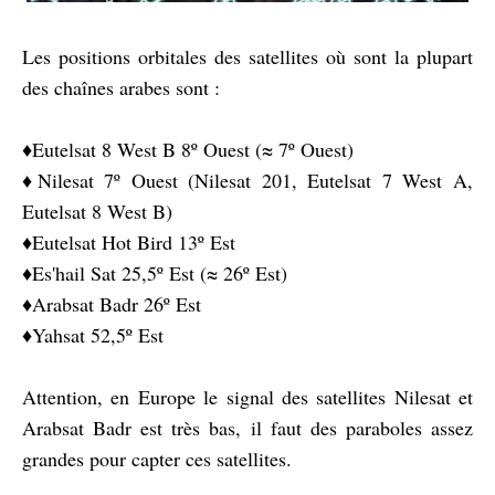
Les positions orbitales des satellites où sont la plupart
des chaînes arabes sont :
♦️Eutelsat 8 West B 8º Ouest (≈ 7º Ouest)
♦️Nilesat 7º Ouest (Nilesat 201, Eutelsat 7 West A,
Eutelsat 8 West B)
♦️Eutelsat Hot Bird 13º Est
♦️Es'hail Sat 25,5º Est (≈ 26º Est)
♦️Arabsat Badr 26º Est
♦️Yahsat 52,5º Est
Attention, en Europe le signal des satellites Nilesat et
Arabsat Badr est très bas, il faut des paraboles assez
grandes pour capter ces satellites.