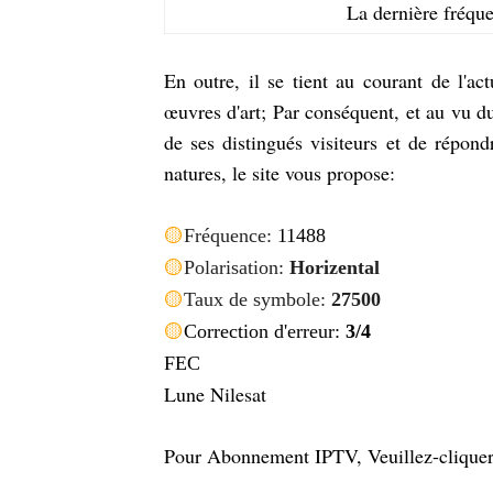
La dernière fréq
En outre, il se tient au courant de l'ac
œuvres d'art; Par conséquent, et au vu d
de ses distingués visiteurs et de répond
natures, le site vous propose:
🟡
Fréquence:
11488
🟡
Polarisation:
Horizental
🟡
Taux de symbole:
27500
🟡
C
orrection d'erreur:
3/4
FEC
Lune Nilesat
Pour Abonnement IPTV, Veuillez-cliquer s