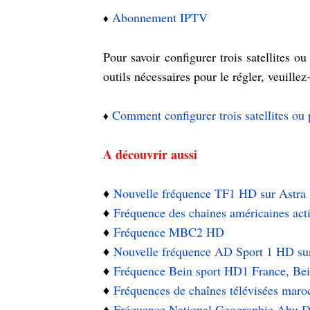
Abonnement IPTV
♦️
Pour savoir configurer trois satellites ou
outils nécessaires pour le régler, veuillez
Comment configurer trois satellites ou 
♦️
A découvrir aussi
♦️
Nouvelle fréquence TF1 HD sur Astra 
♦️
Fréquence des chaines américaines act
♦️
Fréquence MBC2 HD
♦️
Nouvelle fréquence AD Sport 1 HD su
♦️
Fréquence Bein sport HD1 France, Be
♦️
Fréquences de chaînes télévisées maro
♦️
Fréquence National Geographic Abu Dha