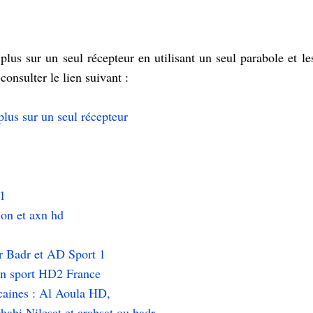
 plus sur un seul récepteur en utilisant un seul parabole et le
-consulter le lien suivant :
plus sur un seul récepteur
1
ion et axn hd
r Badr et AD Sport 1
in sport HD2 France
caines : Al Aoula HD,
bi Nilesat et arabsat ou badr