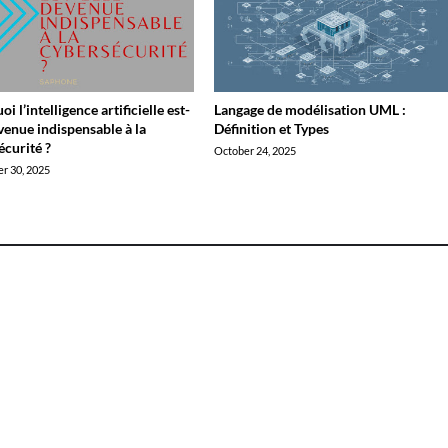
i l’intelligence artificielle est-
Langage de modélisation UML :
evenue indispensable à la
Définition et Types
écurité ?
October 24, 2025
r 30, 2025